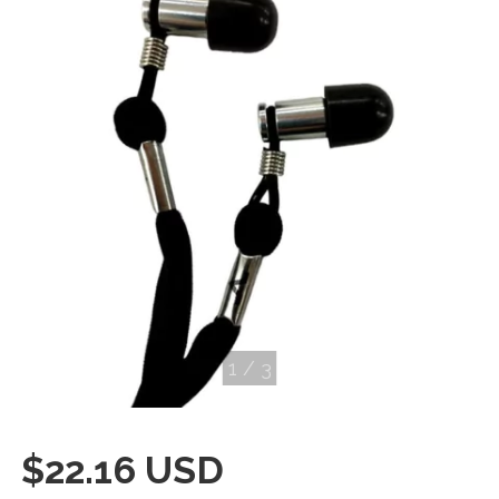
1
/
3
$22.16 USD