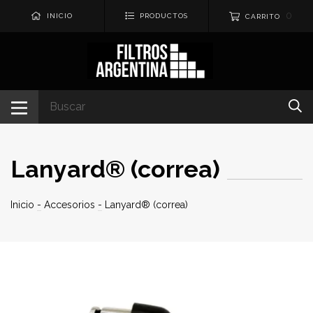
0
INICIO
PRODUCTOS
CARRITO
Lanyard® (correa)
Inicio
-
Accesorios
-
Lanyard® (correa)