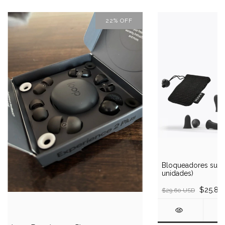
22
%
OFF
Bloqueadores suav
unidades)
$25.88
$29.60 USD