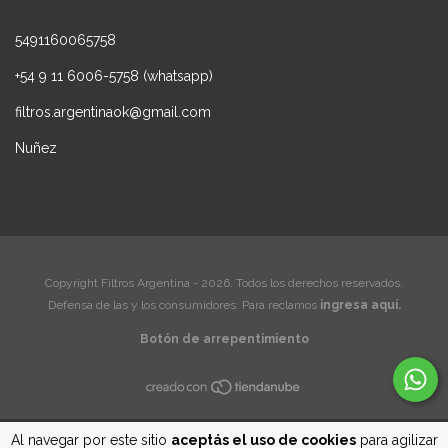
5491160065758
+54 9 11 6006-5758 (whatsapp)
filtros.argentinaok@gmail.com
Nuñez
Copyright Filtros Argentina - 2026. Todos los derechos reservados.
Defensa de las y los consumidores. Para reclamos
ingresa aquí.
Botón de arrepentimiento
Al navegar por este sitio
aceptás el uso de cookies
para agilizar