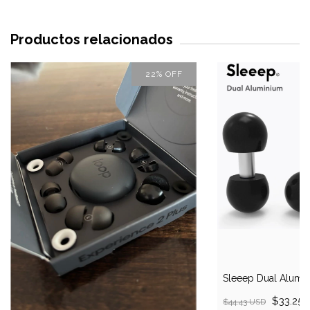
Productos relacionados
22
%
OFF
Sleeep Dual Alumin
$33.25
$44.43 USD