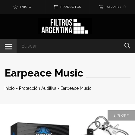
0
INICIO
PRODUCTOS
CARRITO
Earpeace Music
Inicio
-
Protección Auditiva
-
Earpeace Music
13
%
OFF