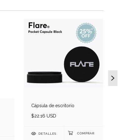
Cápsula de escritorio
$22.16 USD
Carrying
$22.08 
DETALLES