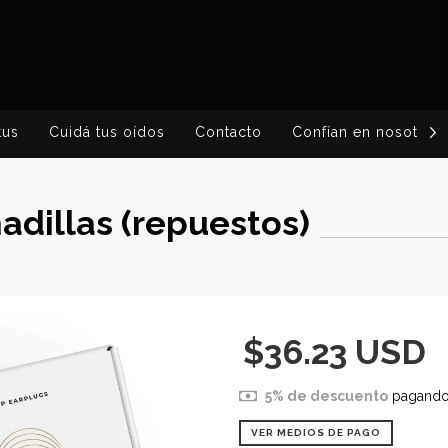
tus
Cuidá tus oídos
Contacto
Confían en nosotros
dillas (repuestos)
$36.23 USD
5% de descuento
pagando 
VER MEDIOS DE PAGO