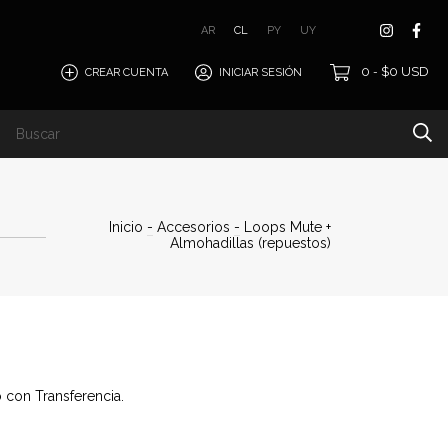
AR
CL
PY
UY
0
$0 USD
CREAR CUENTA
INICIAR SESIÓN
-
Quiénes Somos
Inicio
-
Accesorios
-
Loops Mute +
Almohadillas (repuestos)
con Transferencia.