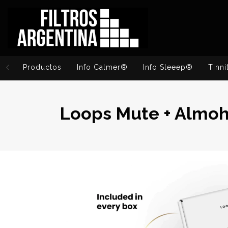
Productos
Info Calmer®
Info Sleeep®
Tinni
Loops Mute + Almoha