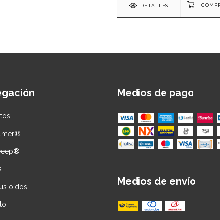
DETALLES
egación
Medios de pago
tos
almer®
leeep®
s
Medios de envío
tus oídos
to