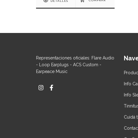
DETALLES
Nav
Representaciones oficiales: Flare Audio
- Loop Earplugs - ACS Custom -
Earpeace Music
Produc
Info C
Info S
Tinnitu
Cuidá 
Contac