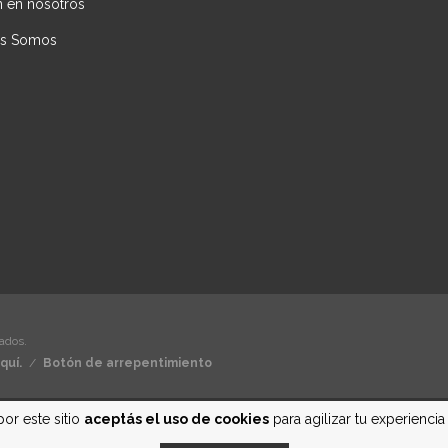
n en nosotros
es Somos
ados.
quí.
/
Botón de arrepentimiento
por este sitio
aceptás el uso de cookies
para agilizar tu experienci