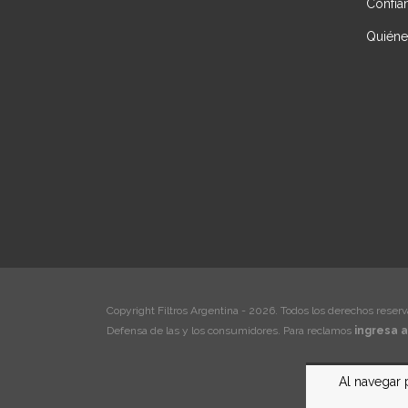
Confía
Quién
Copyright Filtros Argentina - 2026. Todos los derechos reserv
Defensa de las y los consumidores. Para reclamos
ingresa a
Al navegar 