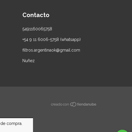
Contacto
5491160065758
+54 9 11 6006-5758 (whatsapp)
filtros.argentinaok@gmail.com
Nuñez
a de compra.