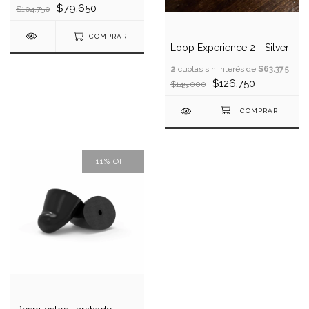
$79.650
$104.750
COMPRAR
Loop Experience 2 - Silver
2
cuotas sin interés de
$63.375
$126.750
$145.000
11
%
OFF