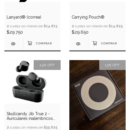
Lanyard® (correa)
Carrying Pouch®
2
cuotas sin interés de
$14.875
2
cuotas sin interés de
$14.825
$29.750
$29.650
24
%
OFF
13
%
OFF
Skullcandy Jib True 2 -
Auriculares inalámbricos
Bluetooth
2
cuotas sin interés de
$39.825