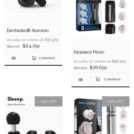
Earshades® Aluminio
2
cuotas sin interés de
$32.375
$64.750
$84.750
Earpeace Music
COMPRAR
2
cuotas sin interés de
$38.325
$76.650
$87.650
25
%
OFF
21
%
OFF