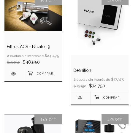
18
%
OFF
13
%
OFF
Filtros ACS - Pacato 19
2
cuotas sin interés de
$24.475
$48.950
$59.650
Definition
2
cuotas sin interés de
$37.375
$74.750
$85.750
24
%
OFF
13
%
OFF