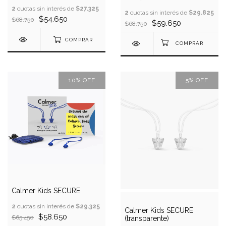
2
cuotas sin interés de
$27.325
2
cuotas sin interés de
$29.825
$54.650
$68.750
$59.650
$68.750
COMPRAR
10
%
OFF
5
%
OFF
Calmer Kids SECURE
2
cuotas sin interés de
$29.325
Calmer Kids SECURE
$58.650
$65.450
(transparente)