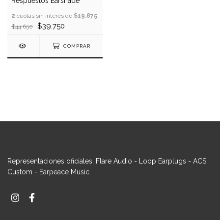
Respuestos Earshade
2
cuotas sin interés de
$19.875
$39.750
$44.650
COMPRAR
Representaciones oficiales: Flare Audio - Loop Earplugs - ACS
Custom - Earpeace Music