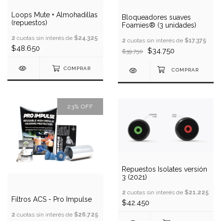
Loops Mute + Almohadillas
Bloqueadores suaves
(repuestos)
Foamies® (3 unidades)
2
cuotas sin interés de
$24.325
2
cuotas sin interés de
$17.375
$48.650
$34.750
$39.750
COMPRAR
23
%
OFF
Repuestos Isolates versión
3 (2021)
2
cuotas sin interés de
$21.225
Filtros ACS - Pro Impulse
$42.450
2
cuotas sin interés de
$26.725