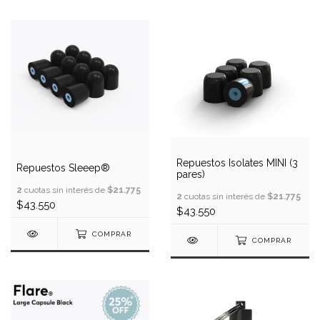
Repuestos Isolates MINI (3
Repuestos Sleeep®
pares)
2
cuotas sin interés de
$21.775
2
cuotas sin interés de
$21.775
$43.550
$43.550
COMPRAR
COMPRAR