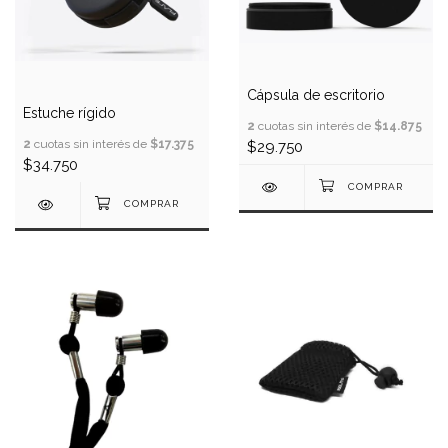
Cápsula de escritorio
Estuche rígido
2
cuotas sin interés de
$14.875
2
cuotas sin interés de
$17.375
$29.750
$34.750