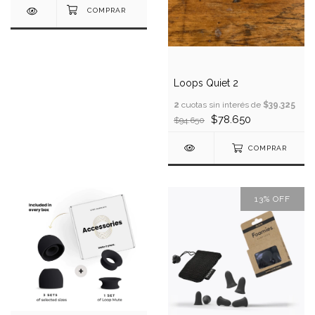
Loops Quiet 2
2
cuotas sin interés de
$39.325
$78.650
$94.650
COMPRAR
13
%
OFF