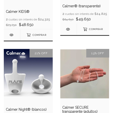
Calmer® (transparente)
Calmer KIDS®
2
cuotas sin interés de
$24.825
$49.650
$64.650
2
cuotas sin interés de
$24.325
$48.650
$73.750
COMPRAR
COMPRAR
21
%
OFF
13
%
OFF
Calmer SECURE
Calmer Night® (blancos)
transparente (adultos)