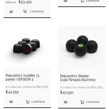
COMPRAR
$53.450
$69.750
Repuestos Isolates (3
Repuestos Sleeep
pares) VERSION 2
Dual/Simple/Aluminio
2
cuotas sin interés de
$21.775
2
cuotas sin interés de
$21.775
$43.550
$43.550
COMPRAR
COMPRAR