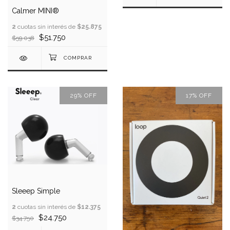
Calmer MINI®
2
cuotas sin interés de
$25.875
$51.750
$59.038
29
%
OFF
17
%
OFF
Sleeep Simple
2
cuotas sin interés de
$12.375
$24.750
$34.750