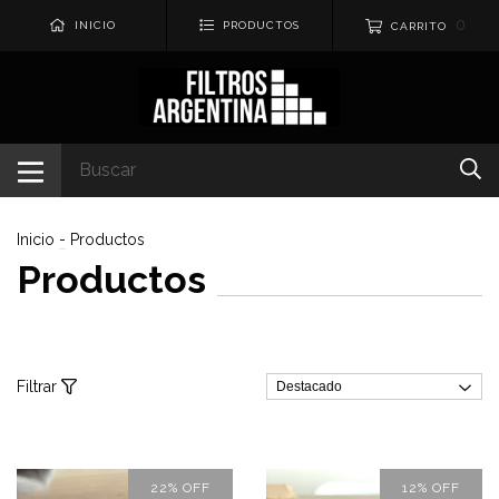
0
INICIO
PRODUCTOS
CARRITO
Inicio
-
Productos
Productos
Filtrar
22
%
OFF
12
%
OFF