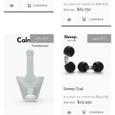
2
cuotas sin interés de
$30.875
COMPRAR
$61.750
$64.750
12
%
OFF
24
%
OFF
Sleeep Dual
2
cuotas sin interés de
$14.725
$29.450
$38.650