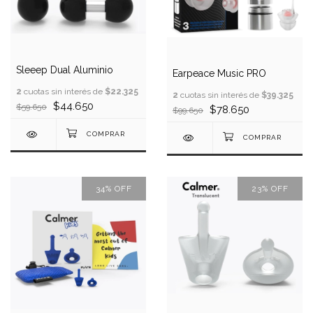
Sleeep Dual Aluminio
Earpeace Music PRO
2
cuotas sin interés de
$22.325
2
cuotas sin interés de
$39.325
$44.650
$59.650
$78.650
$99.650
34
%
OFF
23
%
OFF