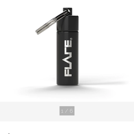
1
/
6