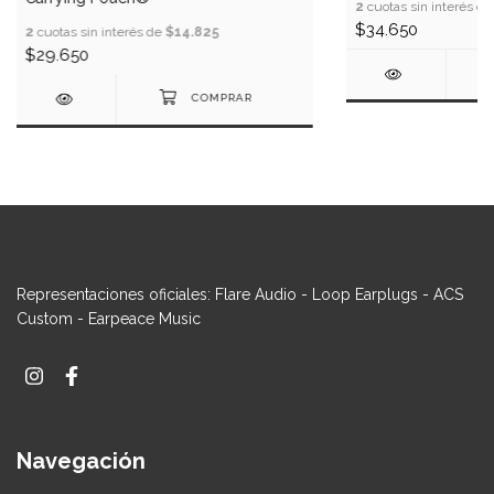
2
cuotas sin interés d
$34.650
2
cuotas sin interés de
$14.825
$29.650
Representaciones oficiales: Flare Audio - Loop Earplugs - ACS
Custom - Earpeace Music
Navegación