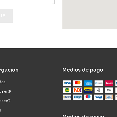
egación
Medios de pago
tos
almer®
leeep®
s
Medios de envío