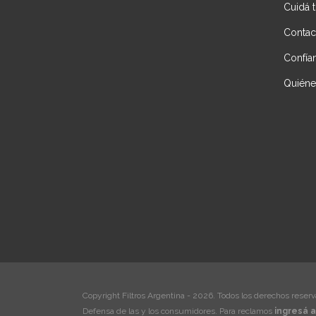
Cuidá 
Contac
Confía
Quién
Copyright Filtros Argentina - 2026. Todos los derechos reserv
Defensa de las y los consumidores. Para reclamos
ingresá a