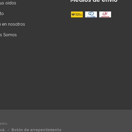
tus oídos
to
n en nosotros
es Somos
ados.
cá.
/
Botón de arrepentimiento