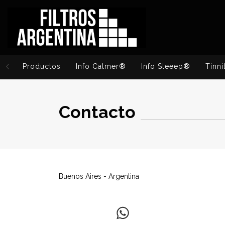
Productos
Info Calmer®
Info Sleeep®
Tinni
Contacto
Buenos Aires - Argentina