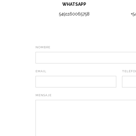
WHATSAPP
5491160065758
+5
NOMBRE
EMAIL
TELÉFO
MENSAJE