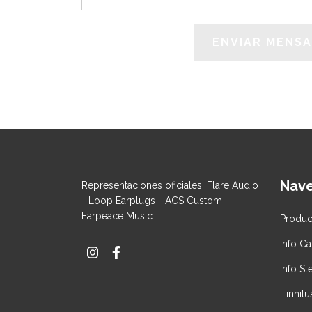
Nav
Representaciones oficiales: Flare Audio
- Loop Earplugs - ACS Custom -
Earpeace Music
Produc
Info C
Info S
Tinnitu