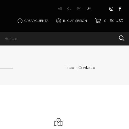
AR
CL
PY
UY
0
$0 USD
CREAR CUENTA
INICIAR SESIÓN
-
Quiénes Somos
Inicio
-
Contacto