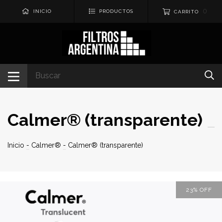
0
INICIO
PRODUCTOS
CARRITO
Calmer® (transparente)
Inicio
-
Calmer®
-
Calmer® (transparente)
23
%
OFF