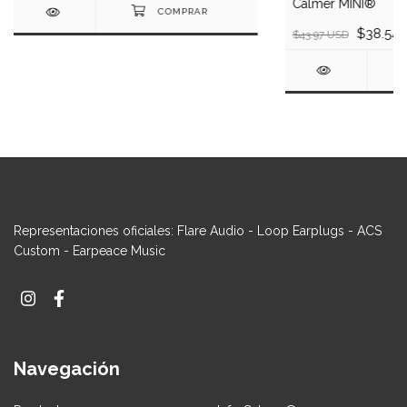
Calmer MINI®
$38.54
$43.97 USD
Representaciones oficiales: Flare Audio - Loop Earplugs - ACS
Custom - Earpeace Music
Navegación