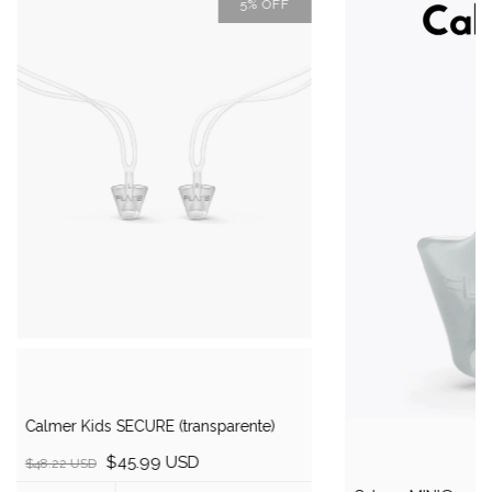
5
%
OFF
Calmer Kids SECURE (transparente)
$45.99 USD
$48.22 USD