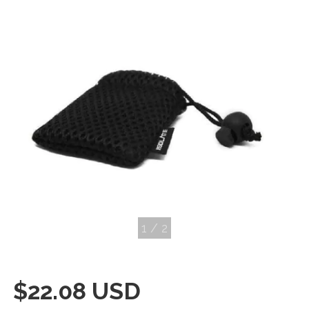
1
/
2
$22.08 USD