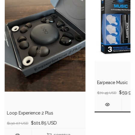
Earpeace Music
$59.92
$70.49 USD
Loop Experience 2 Plus
$101.85 USD
$130.07 USD