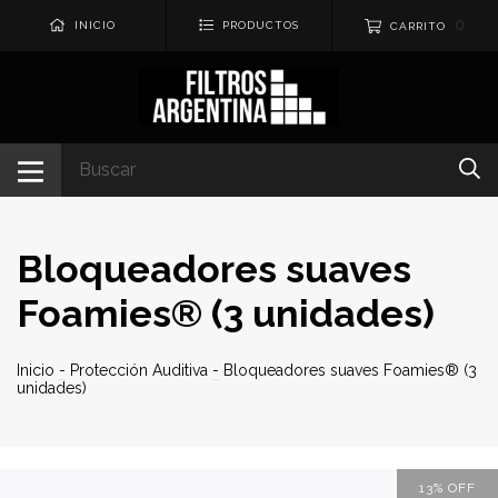
0
INICIO
PRODUCTOS
CARRITO
Bloqueadores suaves
Foamies® (3 unidades)
Inicio
-
Protección Auditiva
-
Bloqueadores suaves Foamies® (3
unidades)
13
%
OFF